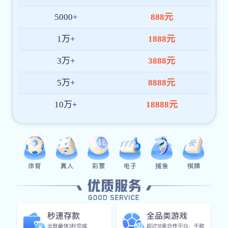
天 × 24 小时不间断在线，响应高效，快速
协助解决访问、账号、数据使用等问题，服
务可靠，沟通顺畅。
隐私与数据保护
采用多重加密策略与权限控制机制，全方位
保障用户信息与数据交互安全。米兰体育官
方 始终坚持以用户隐私为首要原则，守护每
一次访问。
高效系统响应
无论是赛事浏览、数据调用或内容切换，系
统响应均保持毫秒级速度，极大提升使用流
畅度，让您高效获取 米兰体育-米兰