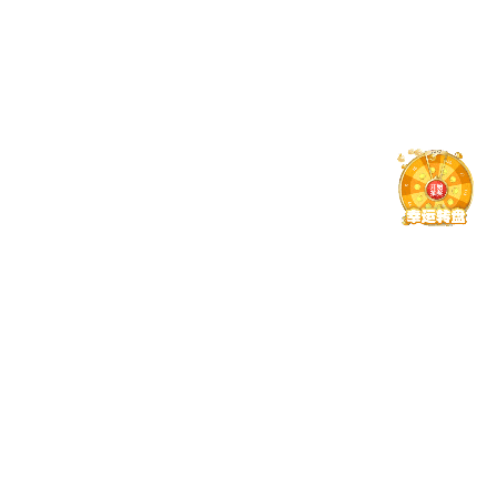
功能模块更新 · 分类查看版本
演进
我们从功能角度归纳最近多个版本的主要更新内容，便于你