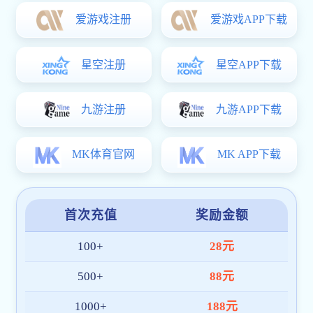
平台稳定流畅
借助全球多节点部署与智能调度机制，米兰
体育官方 实现高并发条件下依然保持流畅体
验。热门赛事期间依旧顺畅无阻，保障您不
错过任何精彩瞬间。
多元活动回馈
平台定期推出签到抽奖、赛事参与奖励、节
日礼包等多样化用户激励，提升参与感与平
台活跃度，打造更有温度的服务体系。
全年无休客服
米兰体育官方 配备专业客服团队，全年 365