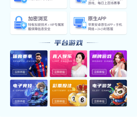
他具备一定的防守意识，能够及时判断对方进攻意
图，并作出相应反应。虽然身为新秀，但他的防守态
度积极，这无疑会帮助他尽快融入职业联赛，提高自
身价值。
2、心理素质的重要性
除了技术层面的优越外，亨德森在心理素质方面同样
值得关注。在职业体育中，心理素质常常决定了一名
运动员能否在关键时刻发挥水平。根据霍勒迪的观
察，亨德森显然具备较强的抗压能力。在高强度比赛
氛围下，他依然能够保持冷静，从容面对挑战，这对
于任何一名希望成功的新秀而言都是至关重要的一
点。
同时，亨德森表现出的竞争意识也让人刮目相看。他