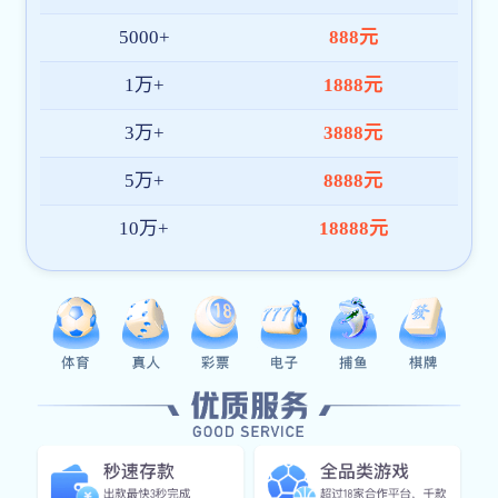
亨德森作为一名新秀球员，其技术特点令人印象深
刻。他拥有出色的运球能力和敏锐的场上视野，使得
他能够在快攻中迅速做出反应，寻找到最佳投篮机
会。此外，他具备扎实的投篮基础，无论是中距离投
篮还是三分远射，都显示出了良好的稳定性。这些技
术优势使得他在比赛中能够独立创造进攻机会。
不仅如此，亨德森还展现出了极强的突破能力。他善
于利用身体优势与敏捷度，在防守者面前快速启动并
完成上篮或传球。这种突破能力使得他能有效撕裂对
方防线，为队友创造更多机会。正因如此，他被视为
未来球队进攻体系中的关键一环，有望成为球队的重
要得分手。
此外，在防守端，亨德森同样展现出了良好的潜力。