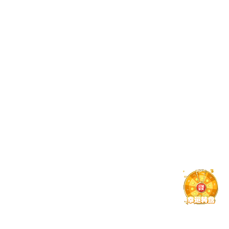
总是渴望胜利，对每场比赛都充满热情，不断激励自
己超越极限。这种内驱力不仅体现在训练和比赛中，
也会影响到周围队友，从而提升整个团队士气。因
此，可以预见，在未来的发展过程中，他将成为球队
文化的一部分，引领团队共同向前迈进。
最后，与其他新秀相比，亨德森似乎更懂得如何处理
外界压力和舆论。他清楚自己的目标，并始终专注于
个人成长，而不是过多被外界噪音干扰。这种成熟心
态，让人们相信他的职业生涯将是一条稳步向上的道
路。
3、适应能力与成长空间
适应能力是运动员能否成功的重要因素之一。在进入
NBA这个竞争激烈的平台后，每位新秀都需要迅速调