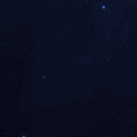
2026-06-24
2
国米向吉达联合报价3500万欧租借迪
近日，国际米兰（国米）向沙特阿拉伯的吉达联
2026-07-01
3
特雷曼恩正式加盟锐步代言风格与艾弗
特雷·曼恩是一位备受关注的年轻篮球运动员，
2026-06-01
4
2026亚足联U23亚洲杯泰国对中国比
2026年亚足联U23亚洲杯的比赛即将拉开帷
2026-07-08
5
加布里埃尔重返海港签约两年有望赶上
在最近的转会市场中，巴西球员加布里埃尔重