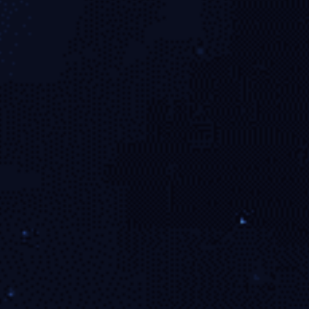
展，更反映了整个足球生态系统内复杂交织
下一篇：
皇马球员身价大幅波动巴尔韦德跌