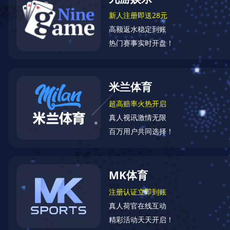
覆盖实时赛事
首页
/
体育看点
/ 正文