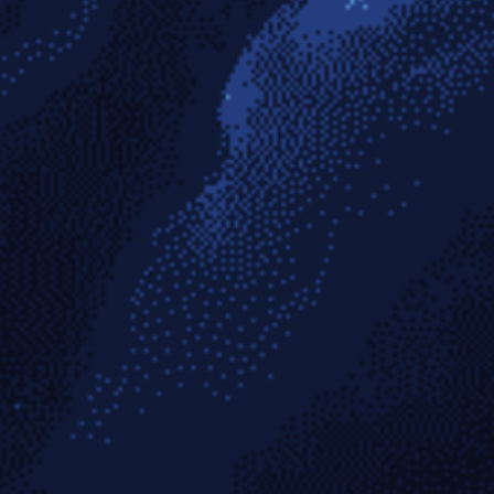
此外，由于他的职业生涯仍处于上升阶段，没有
会有不少顶级联赛俱乐部愿意给予他机会。如果
己的才华，在更高的平台上挑战自我，实现突破.
当然，在未来的发展过程中，如何选择合适的新
此，无论是留在国内还是前往海外，他都需要认
为自己的未来铺平道路。
总结：
通过分析“热那亚宣布与前武汉三镇外援斯坦丘解
运作中的常态，也是每位球员必须面对的重要转
要时刻关注市场动态，以便及时作出相应调整，
展望未来，无论是热那亚重组阵容后的发展路径