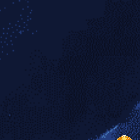
因
因。首先，从球队整体表现来看，热那亚近
升竞争力。虽然斯坦丘是一位优秀的球员，
发挥出最佳水平。
在转会市场上，各大俱乐部都面临着预算限
薪球员是否符合球队长远发展的战略。因
，让各方都有机会寻找新的发展方向。
亚希望重建阵容，以便迎接新赛季，而斯坦
会。这种理念上的差异，使得双方最终选择
的决策。虽然失去了一个优秀外援，但是这