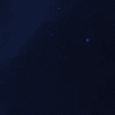
值得我们持续关注。这不仅关乎个人及团队的发
的人际关系和运营模式。
新
的新征程开始。作为一名...