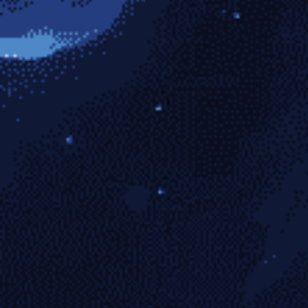
上一篇：
乌尊状态回暖自九月以来首次参与…