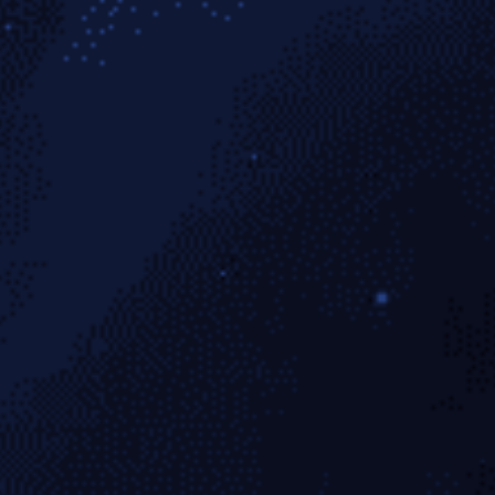
总结：
综上所述，中国国家足球队需要从多个维度去重
扭转颓势。不仅要注重心理建设，更需实施有效
持。这些方面相辅相成，共同作用，将为球队带来
最终，希望通过此次变革，能够树立起胜利的新
意义上的复兴之路。在这个过程中，全社会共同