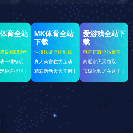
持与理解对于球队士气的重要性，最后总结
复兴之路。这一过程不仅仅是技术层面的提
在场上缺乏自信心。无论是在国际赛场还是
队员们难以振作。因此，在面对即将到来的
教练组应当引入心理辅导专家，通过专业训
氛围。在日常训练中，通过正向激励和团队
队员都能意识到自己的价值，并能够在比赛
柱，使得每个球员都敢于承担责任，并为胜