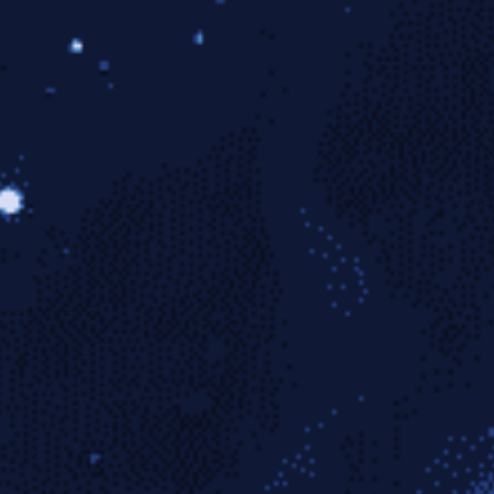
练部署，在场上才能做到配合默契、行动统一，
中，应当时刻强调执行力的重要性，从而培养出一
3、团队合作与交流
成功并非一人之功，而是全体成员共同努力的结
合作至关重要。在赛前准备阶段，可以组织更多
增进彼此间了解和友谊，这样会让队伍更具凝聚
同时，在比赛过程中，各个位置之间要保持良好
给前锋和后卫，使得整个球队形成一个有机整体
度，可以开展一些专门针对小组配合、定位球等
习惯，从而提高整体协作水平。
此外，还可以借鉴其他体育项目，如篮球或排球
果。毕竟，无论是防守还是进攻，在现代足球中
加强团队合作，将直接影响到未来比赛成绩，也