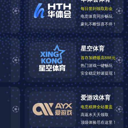
捷的体育服务。
2026-05-27 13:41
63 次阅读
段低迷时期后，如何重塑信心并从即将到来
养胜利的习惯。文章首先分析了国足所面临
术调整、团队合作以及青训系统的完善来提