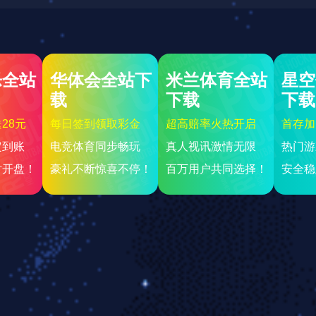
升球队整体实力。接着，关注于媒体和球迷的支
出只有在全社会共同努力下，国足才能真正迎来
升，更是精神层面的重建。
1、心理重建是关键
国足长期以来遭受负面情绪的困扰，这使得球员
在国内联赛中，每一次失利都如同一记重击，让
与越南的比赛时，首先需要的是心理上的重建。
练帮助球员克服内心的不安和畏惧。
与此同时，球队内部也应该建立一个积极向上的
建设活动，加强彼此之间的信任感，从而让每位
中发挥出最佳状态。国足需要一个强大的精神支
利而战。