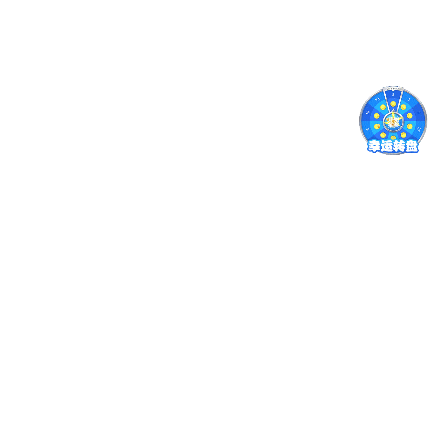
为了有效提升国足实力，邵佳一认为必须从多个方面
着手。首先，加强青训体系建设是关键，通过系统
化、专业化的训练培养出更多技术全面、综合素质高
的新生代球员。这一点尤为重要，因为青训是国家足
球长期发展的根基所在。
其次，应该积极引进国外先进理念及科学训练方法，
加强与其他国家俱乐部和国家队之间的信息交流与合
作，以此推动国内足球的发展。这不仅限于技术层面
的交流，也包括战术思想和管理模式等方面。
最后，加强运动心理学培训同样不可忽视。心理素质
直接影响比赛结果，而良好的心理状态则能让球员更
好地发挥自己的潜力。因此，在日常训练中融入心理
辅导，可以帮助球员构建自信心，更好地适应激烈竞