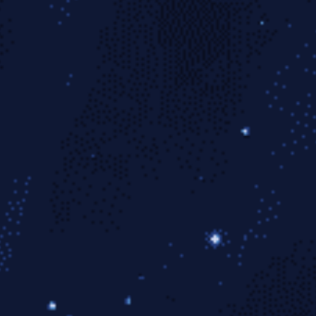
2、对总经理职位的看法
对于接替哈里森担任总经理的位置，诺维茨基表
责任重大，需要具备战略眼光和管理能力，而这并
境中，每一个决策都可能影响球队的发展方向。
此外，诺维茨基提到自己更希望能够从容地观察
总经理需要投入大量时间与精力，而当前阶段，
篮球带来的乐趣。
这种态度也反映出他对自己角色定位的清晰认识
种更加轻松且享受篮球文化的方法来参与这项运
3、个人职业规划与目标
谈及未来的发展方向，诺维茨基强调自己仍然热
作，但并不局限于管理岗位。他表示有兴趣探索