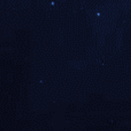
在意甲联赛的激烈竞争中，斯帕莱蒂以卓越的
2026-06-25
2
马卡透露巴萨季前赛安排将与乌迪内斯
近日，西班牙媒体《马卡报》透露了巴萨在即
2026-07-15
3
文班亚马与卡斯尔携手挑战凯尔登与哈
在篮球界，文班亚马与卡斯尔的组合无疑是备
2026-06-14
4
热刺CEO强调引援策略需积极主动以推
近年来，足球转会市场的竞争愈发激烈，各大
2026-06-05
5
阿森纳本赛季对手乌龙球频出至今已达