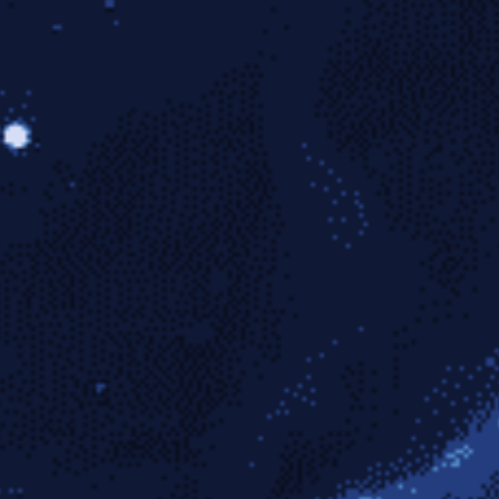
经验与知识，同时又能保留一定自由度。
在采访中，他提到想要关注年轻球员的发展，这
因此希望能够将这些经验传递给新一代球员。这
愿意为推动篮球事业发展贡献力量。
因此，虽然暂时不考虑总经理职位，但诺维茨基
同方式继续为篮球事业添砖加瓦。这种灵活性正
够适应快速变化的环境。
4、对达拉斯小牛队发展的
对于达拉斯小牛队来说，诺维茨基作为一名传奇
此，即使他暂时不考虑管理职务，他依旧可以通
青训体系建设等。这样的影响力将有助于球队吸
力。