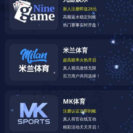
覆盖实时赛事
首页
/
体育看点
/ 正文