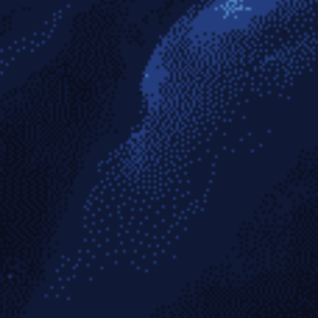
同时，小牛队在后哈里森时代面临着重建期，这
的重要阶段。如果像诺维茨基这样具有丰富经验
来巨大的裨益。同时，在交易市场上，他们也可
力股选手。
综上所述，无论是否担任正式管理职务，诺维茨
一部分，为球队长远发展提供支持。而这种潜移
高目标努力前行。
总结：
综上所述，诺维茨基对于接替哈里森担任总经理
段深刻而清晰的认知。在对待职业规划的问题上
身情况，还兼顾到了团队的发展需求。