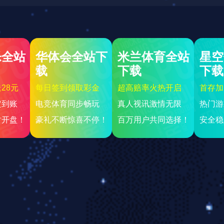
诺维茨基的背景、对总经理职位的看法、个人职
四个方面，对此事件进行详细分析。
1、诺维茨基的背景与成就
德克·诺维茨基是NBA历史上最伟大的大前锋之
他以出色的投射能力和全面的技术著称，并帮助球
成就使他不仅成为小牛队历史上的象征，更是在
除了场上的表现，诺维茨基还以其谦逊和敬业精
极参与社区活动，用自己的影响力回馈社会，这
象。
虽然退役后许多人期待他能继续留在篮球圈内，
生活和个人兴趣。他近年来也参与了一些篮球相
组，这让人们对他的未来充满好奇。