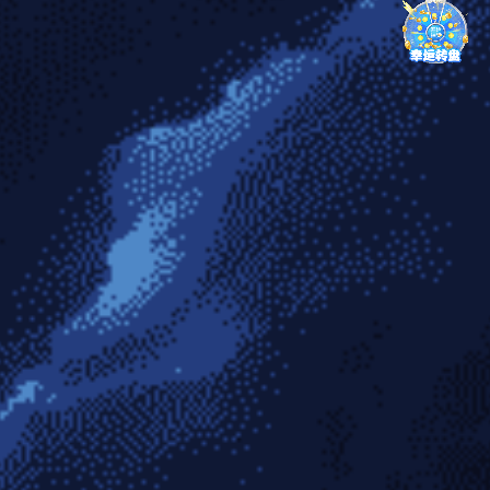
种想法源于他自己曾经获得过指导与支持，
种关心不仅体现了他的责任感，也显示出他
仍旧有清晰且积极的发展目标，希望通过不
是现代运动员应具备的一种素质，使他们能
影响
人物，其存在本身就是一种品牌价值。因
过其他方式影响球队，例如担任顾问或参与
引更多优秀的人才加入，从而强化整体实