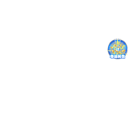
而为其他队友腾出空间，有效增强了球队攻击力度。
同时，他也积极参与防守，努力保护篮筐。
3、历史成就与荣誉积累
谈到这些球员，他们所取得的历史成就也是不可忽视
的一部分。勒布朗·詹姆斯曾四次获得NBA总冠军，并
多次被评选为常规赛MVP，其职业生涯可谓辉煌无
限。他所带领过的每支球队都取得过显著成功，无疑
是联盟中的传奇人物。
同时，约基奇近年来迅速崛起，获得NBA最有价值球
员称号，这不仅证明他的个人实力，也体现了他对所
在球队的重要性。而且他帮助丹佛掘金打入季后赛，
为球队争取到了许多宝贵经验。