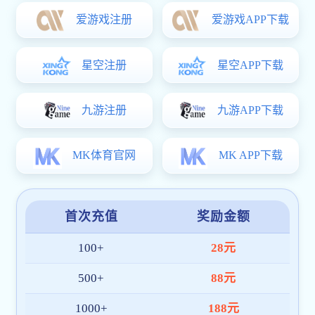
基奇杜兰特库里与我自己
在当今的篮球世界中，球员们的表现和能力常常引发
热议。迪班萨作为一名备受瞩目的分析师，近日对现
役最佳首发五人组合进行了深刻评析。他认为，詹姆
斯、约基奇、杜兰特、库里以及他自己这五人组成了
当前最具实力和影响力的球队阵容。文章将从四个方
面对此组合进行详细探讨，包括他们各自的技术特
点、团队合作能力、历史成就以及未来发展潜力。这
些因素共同构成了这一最佳阵容的基础，让我们一起
深入了解这一充满传奇色彩的组合。
1、技术特点与球风分析