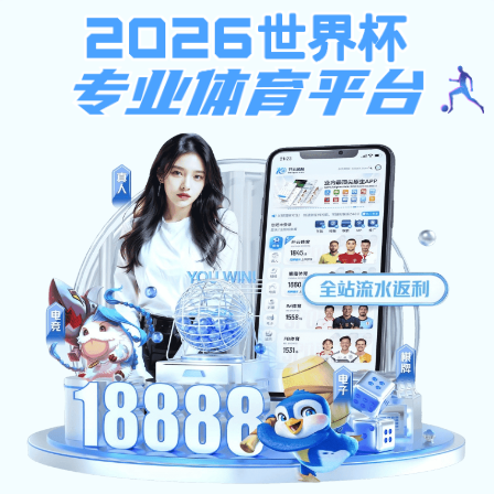
注册入口
米兰体育官方
—— 比赛