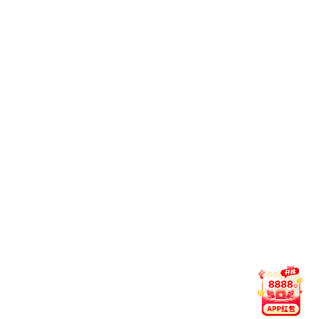
库里作为“水花兄弟”的一部分，多次带领金州勇士夺
冠，并且以超凡脱俗的三分球技艺改变了篮球比赛风
格。他所创造的一系列记录，使其成为现代篮球史上
的标志性人物之一。
4、未来发展潜力展望
尽管这些球员已经取得了一定成就，但他们仍然具有
很大的发展潜力。对于詹姆斯来说，虽然年龄渐长，
但他的身体素质依旧保持良好，加之丰富的大赛经
验，使他完全有能力继续征战更多赛季。在未来，他
可能会继续追逐更多荣誉，并为年轻球员树立榜样。
约基奇还处于职业生涯巅峰期，他不仅可以继续提升
自己的个人技能，还可能在未来带领掘金走向更高
峰。而随着大家对他的关注度增加，他将面临更大的